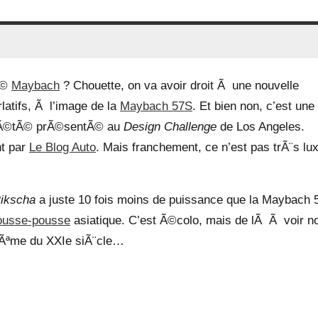
Ã©
Maybach
? Chouette, on va avoir droit Ã une nouvelle
latifs, Ã l’image de la
Maybach 57S
. Et bien non, c’est une
 Ã©tÃ© prÃ©sentÃ© au
Design Challenge
de Los Angeles.
t par
Le Blog Auto
. Mais franchement, ce n’est pas trÃ¨s lu
ikscha
a juste 10 fois moins de puissance que la Maybach 
ousse-pousse
asiatique. C’est Ã©colo, mais de lÃ Ã voir n
mÃªme du XXIe siÃ¨cle…