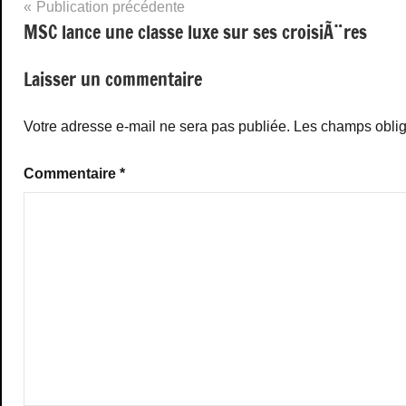
Navigation
Publication précédente
MSC lance une classe luxe sur ses croisiÃ¨res
de
l’article
Laisser un commentaire
Votre adresse e-mail ne sera pas publiée.
Les champs oblig
Commentaire
*