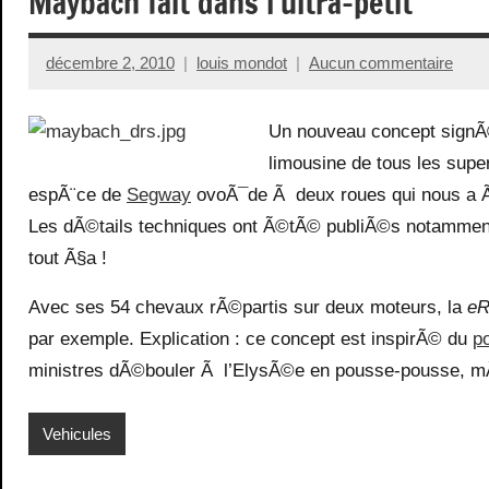
Maybach fait dans l’ultra-petit
décembre 2, 2010
louis mondot
Aucun commentaire
Un nouveau concept sign
limousine de tous les super
espÃ¨ce de
Segway
ovoÃ¯de Ã deux roues qui nous a
Les dÃ©tails techniques ont Ã©tÃ© publiÃ©s notammen
tout Ã§a !
Avec ses 54 chevaux rÃ©partis sur deux moteurs, la
eR
par exemple. Explication : ce concept est inspirÃ© du
p
ministres dÃ©bouler Ã l’ElysÃ©e en pousse-pousse, 
Vehicules