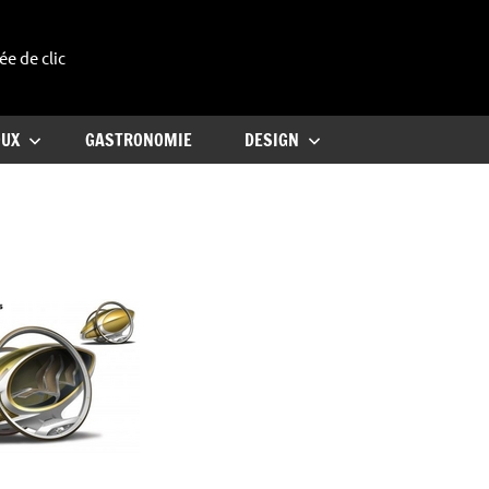
ée de clic
uxe
OUX
GASTRONOMIE
DESIGN