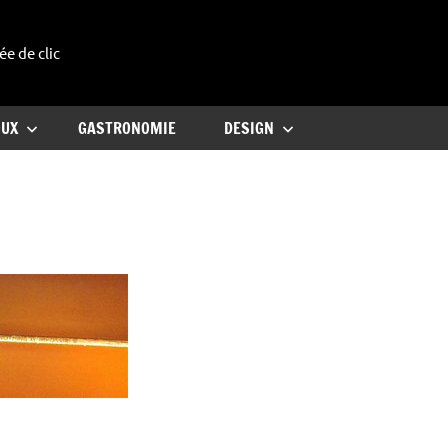
ée de clic
uxe
OUX
GASTRONOMIE
DESIGN