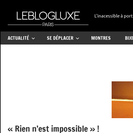
Aller
au
L'inacessible à port
leblogl
contenu
ACTUALITÉ
SE DÉPLACER
MONTRES
BIJ
« Rien n’est impossible » !