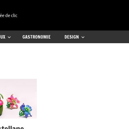
ée de clic
uxe
OUX
GASTRONOMIE
DESIGN
stellane