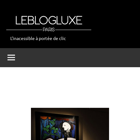
Aller
au
contenu
L'inacessible à portée de clic
leblogluxe