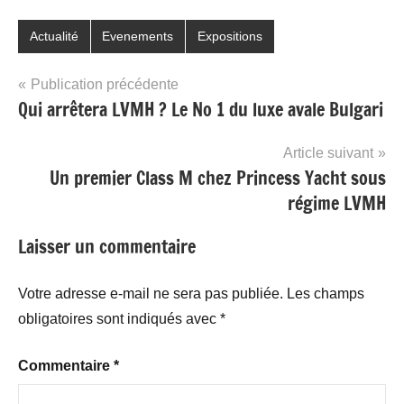
Actualité
Evenements
Expositions
Navigation
Publication précédente
Qui arrêtera LVMH ? Le No 1 du luxe avale Bulgari
de
l’article
Article suivant
Un premier Class M chez Princess Yacht sous
régime LVMH
Laisser un commentaire
Votre adresse e-mail ne sera pas publiée.
Les champs
obligatoires sont indiqués avec
*
Commentaire
*