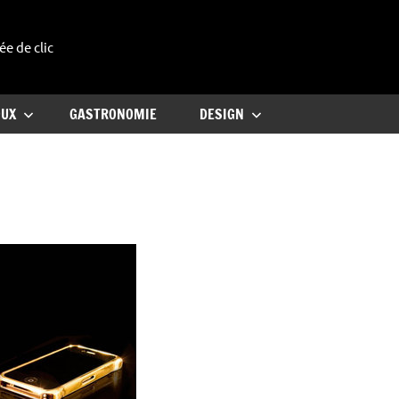
ée de clic
uxe
OUX
GASTRONOMIE
DESIGN