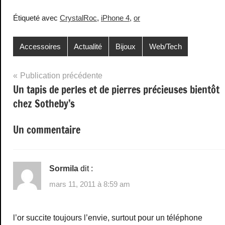
Étiqueté avec
CrystalRoc
,
iPhone 4
,
or
Accessoires
Actualité
Bijoux
Web/Tech
Navigation
Publication précédente
Un tapis de perles et de pierres précieuses bientôt
de
chez Sotheby’s
l’article
Un commentaire
Sormila
dit :
mars 11, 2011 à 8:59 am
l’or succite toujours l’envie, surtout pour un téléphone