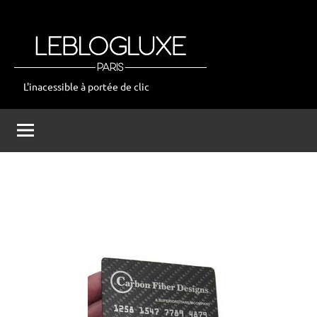
Aller
au
contenu
L'inacessible à portée de clic
leblogluxe