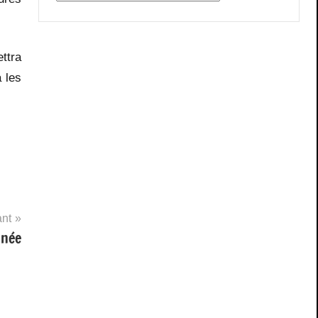
ettra
 les
ant
nnée