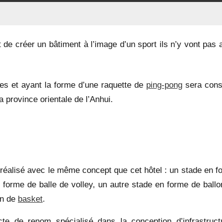
 de créer un bâtiment à l’image d’un sport ils n’y vont pas 
res et ayant la forme d’une raquette de
ping-pong
sera const
 province orientale de l’Anhui.
, réalisé avec le même concept que cet hôtel : un stade en f
 forme de balle de volley, un autre stade en forme de ballo
on de
basket
.
te de renom spécialisé dans la conception d’infrastruct