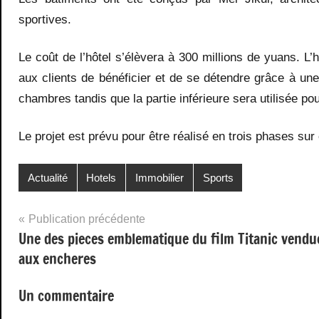
sportives.
Le coût de l’hôtel s’élèvera à 300 millions de yuans. L’h
aux clients de bénéficier et de se détendre grâce à un
chambres tandis que la partie inférieure sera utilisée p
Le projet est prévu pour être réalisé en trois phases sur
Actualité
Hotels
Immobilier
Sports
Navigation
Publication précédente
Une des pieces emblematique du film Titanic vendu
de
aux encheres
l’article
Un commentaire