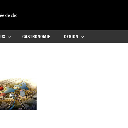
ée de clic
uxe
OUX
GASTRONOMIE
DESIGN