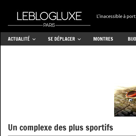
Aller
au
L'inacessible à port
leblogl
contenu
ACTUALITÉ
SE DÉPLACER
MONTRES
BIJ
Un complexe des plus sportifs