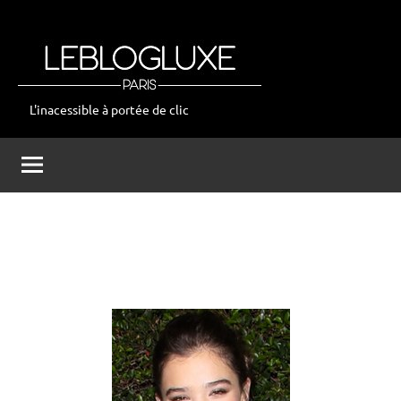
Aller
au
contenu
L'inacessible à portée de clic
leblogluxe