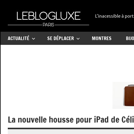
Aller
au
L'inacessible à port
leblogl
contenu
ACTUALITÉ
SE DÉPLACER
MONTRES
BIJ
La nouvelle housse pour iPad de Cél