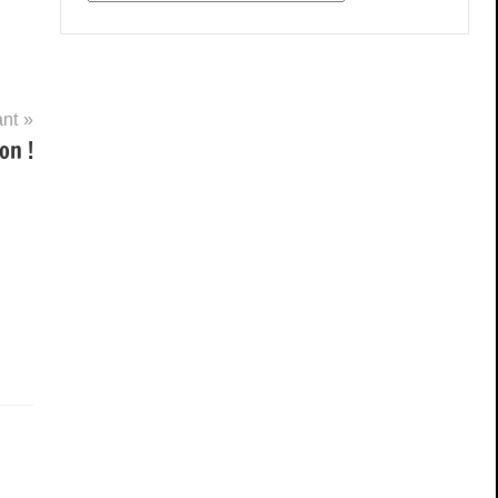
ant
on !