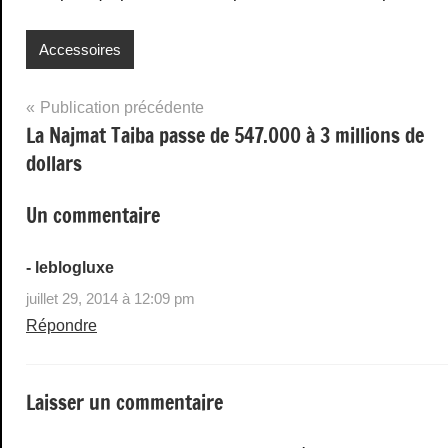
Accessoires
Navigation
Publication précédente
La Najmat Taiba passe de 547.000 à 3 millions de
de
dollars
l’article
Un commentaire
- leblogluxe
juillet 29, 2014 à 12:09 pm
Répondre
Laisser un commentaire