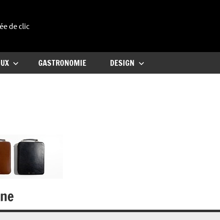
ée de clic
uxe
OUX
GASTRONOMIE
DESIGN
ine