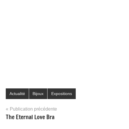
Actualité
Bijoux
Expositions
Navigation
Publication précédente
The Eternal Love Bra
de
l’article