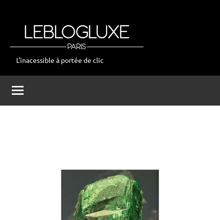
Aller
au
contenu
L'inacessible à portée de clic
leblogluxe