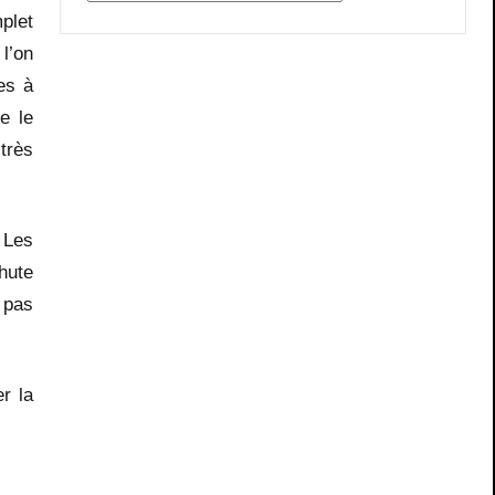
plet
l’on
es à
e le
très
… Les
hute
 pas
r la