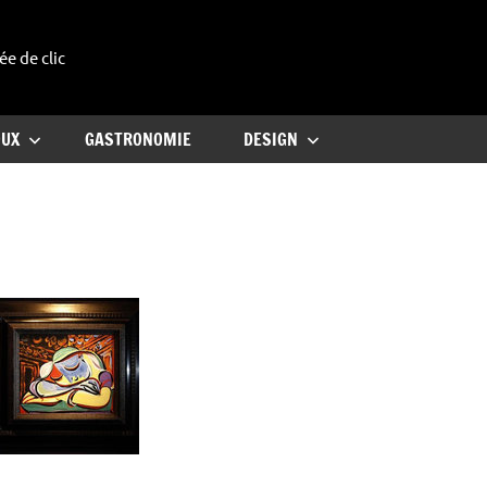
ée de clic
uxe
OUX
GASTRONOMIE
DESIGN