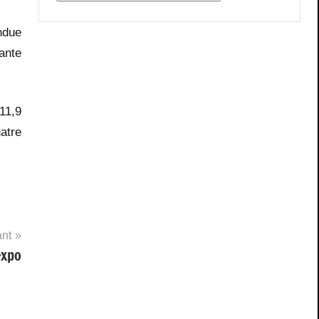
ndue
mante
 11,9
atre
ant
expo