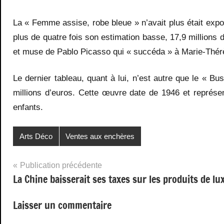
La « Femme assise, robe bleue » n’avait plus était exp
plus de quatre fois son estimation basse, 17,9 millions de
et muse de Pablo Picasso qui « succéda » à Marie-Thér
Le dernier tableau, quant à lui, n’est autre que le « Bu
millions d’euros. Cette œuvre date de 1946 et représ
enfants.
Arts Déco
Ventes aux enchères
Navigation
Publication précédente
La Chine baisserait ses taxes sur les produits de lu
de
l’article
Laisser un commentaire