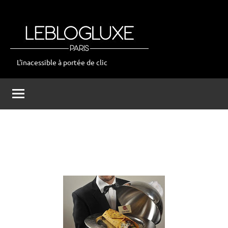
Aller
au
contenu
L'inacessible à portée de clic
leblogluxe