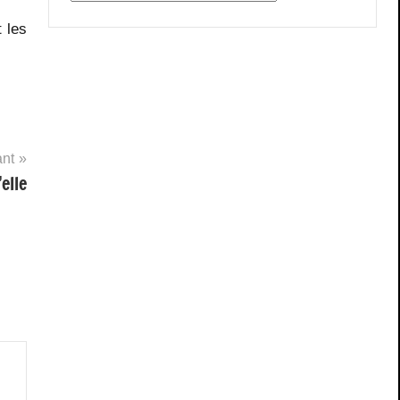
t les
ant
elle