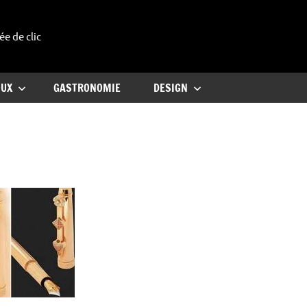
ée de clic
uxe
OUX
GASTRONOMIE
DESIGN