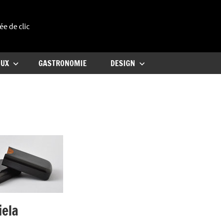
ée de clic
uxe
OUX
GASTRONOMIE
DESIGN
ela