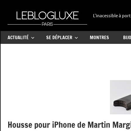
Aller
au
L'inacessible à port
leblogl
contenu
ACTUALITÉ
SE DÉPLACER
MONTRES
BIJ
Housse pour iPhone de Martin Margi