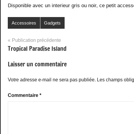
Disponible avec un interieur gris ou noir, ce petit access
Accessoires
Gadgets
Navigation
Publication précédente
Tropical Paradise Island
de
l’article
Laisser un commentaire
Votre adresse e-mail ne sera pas publiée.
Les champs oblig
Commentaire
*