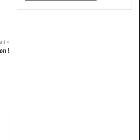
ant
on !