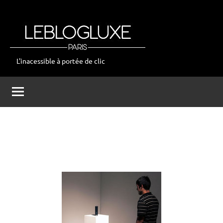
Aller
au
contenu
L'inacessible à portée de clic
leblogluxe