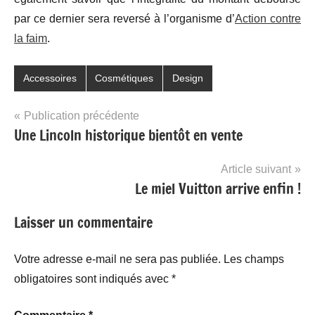
par ce dernier sera reversé à l’organisme d’
Action contre
la faim
.
Accessoires
Cosmétiques
Design
Navigation
Publication précédente
Une Lincoln historique bientôt en vente
de
l’article
Article suivant
Le miel Vuitton arrive enfin !
Laisser un commentaire
Votre adresse e-mail ne sera pas publiée.
Les champs
obligatoires sont indiqués avec
*