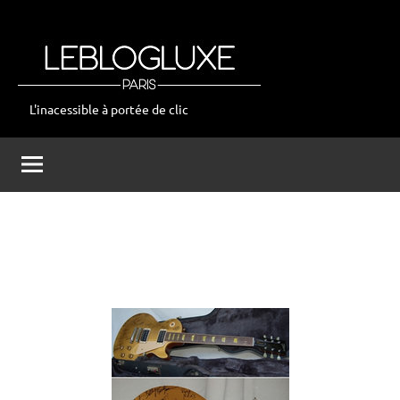
Aller
au
contenu
L'inacessible à portée de clic
leblogluxe