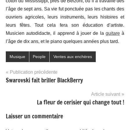
coton du Mississippi, près de Belzoni, où il a travaillé dès
l’âge de sept ans. Sa vie fut ponctuée pas les chants des
ouvriers agricoles, leurs instruments, leurs histoires et
leurs fêtes. Tout cela fera son éducation d’artiste.
Musicien autodidacte, il apprend à jouer de la
guitare
à
l’âge de dix ans, et le piano quelques années plus tard.
Musique
People
Ventes aux enchères
Navigation
Publication précédente
Swarovski fait briller BlackBerry
de
l’article
Article suivant
La fleur de cerisier qui change tout !
Laisser un commentaire