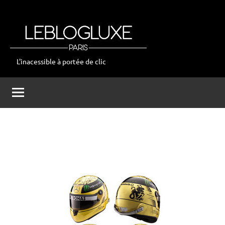
Aller
au
contenu
L'inacessible à portée de clic
leblogluxe