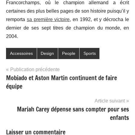
Francorchamps, où le champion allemand a écrit
certaines des plus belles pages de son histoire puisqu’il y
remporta
sa première victoire
, en 1992, et y décrocha le
dernier de ses sept titres de champion du monde, en
2004.
Accessoires
Design
People
Sports
Navigation
Publication précédente
Mobiado et Aston Martin continuent de faire
de
équipe
l’article
Article suivant
Mariah Carey dépense sans compter pour ses
enfants
Laisser un commentaire