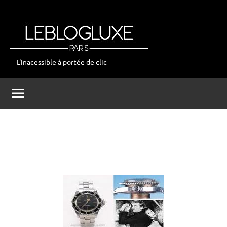
Aller
au
contenu
L'inacessible à portée de clic
leblogluxe