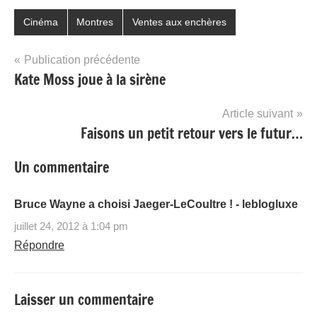
Cinéma
Montres
Ventes aux enchères
Navigation
Publication précédente
Kate Moss joue à la sirène
de
l’article
Article suivant
Faisons un petit retour vers le futur…
Un commentaire
Bruce Wayne a choisi Jaeger-LeCoultre ! - leblogluxe
juillet 24, 2012 à 1:04 pm
Répondre
Laisser un commentaire