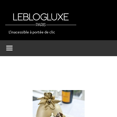
Aller
au
contenu
L'inacessible à portée de clic
leblogluxe