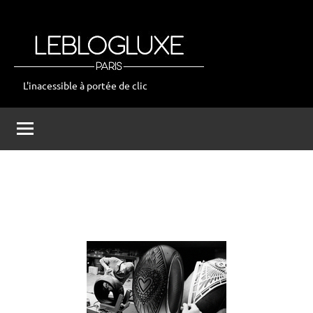
Aller
au
contenu
L'inacessible à portée de clic
leblogluxe