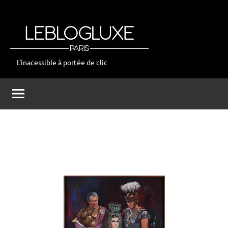
Aller
au
contenu
L'inacessible à portée de clic
leblogluxe