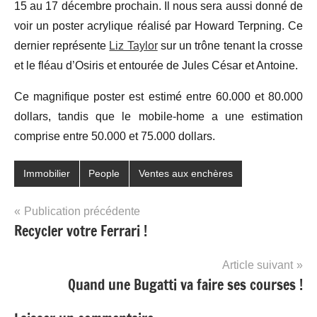
15 au 17 décembre prochain. Il nous sera aussi donné de
voir un poster acrylique réalisé par Howard Terpning. Ce
dernier représente
Liz Taylor
sur un trône tenant la crosse
et le fléau d’Osiris et entourée de Jules César et Antoine.
Ce magnifique poster est estimé entre 60.000 et 80.000
dollars, tandis que le mobile-home a une estimation
comprise entre 50.000 et 75.000 dollars.
Immobilier
People
Ventes aux enchères
Navigation
Publication précédente
Recycler votre Ferrari !
de
l’article
Article suivant
Quand une Bugatti va faire ses courses !