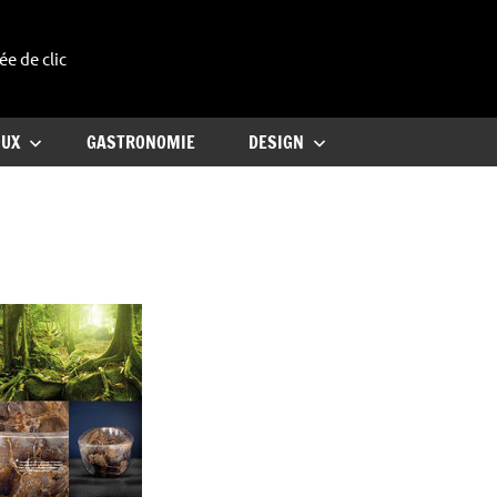
ée de clic
uxe
OUX
GASTRONOMIE
DESIGN