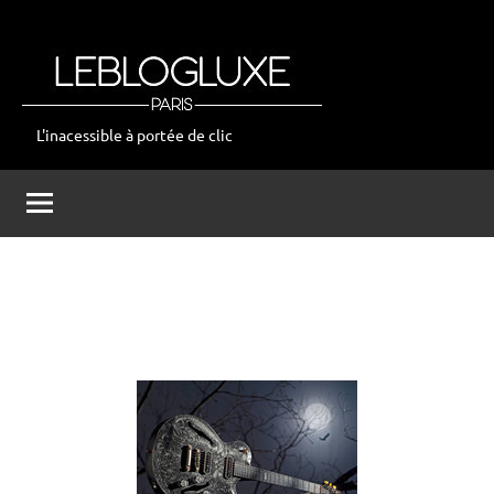
Aller
au
contenu
L'inacessible à portée de clic
leblogluxe