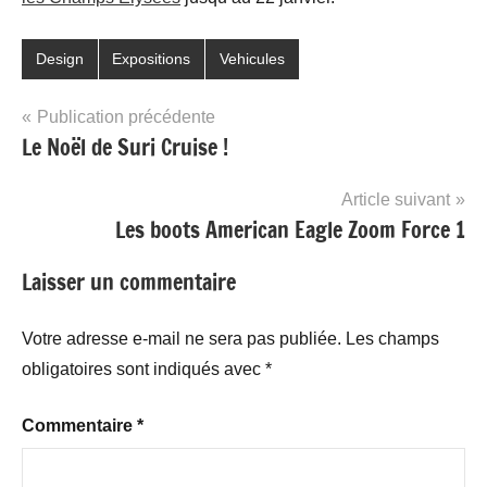
Design
Expositions
Vehicules
Navigation
Publication précédente
Le Noël de Suri Cruise !
de
l’article
Article suivant
Les boots American Eagle Zoom Force 1
Laisser un commentaire
Votre adresse e-mail ne sera pas publiée.
Les champs
obligatoires sont indiqués avec
*
Commentaire
*