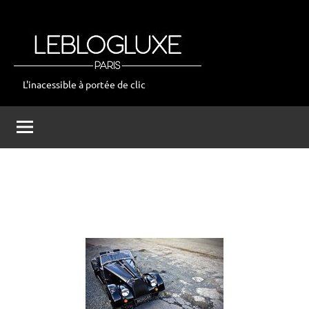
Aller
au
contenu
L'inacessible à portée de clic
leblogluxe