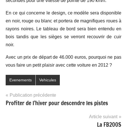
secondes pour une vitesse de pointe de 190 km/h.
En ce qui concerne le design, ce modèle sera disponible
en noir, rouge ou blanc et portera de magnifiques roues à
rayons noires. Le tableau de bord sera bien entendu en
bois tandis que les sièges se verront recouvrir de cuir
noir.
Avec un prix de départ de 46.000 euros, pourquoi ne pas
vous faire un petit plaisir avec cette voiture en 2012 ?
Evenements
Vehicules
Navigation
Publication précédente
Profiter de l’hiver pour descendre les pistes
de
l’article
Article suivant
La FB200S