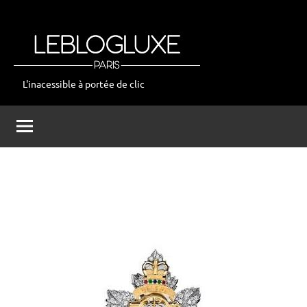
Aller
au
contenu
L'inacessible à portée de clic
leblogluxe