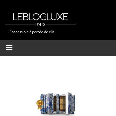
Aller
au
contenu
L'inacessible à portée de clic
leblogluxe