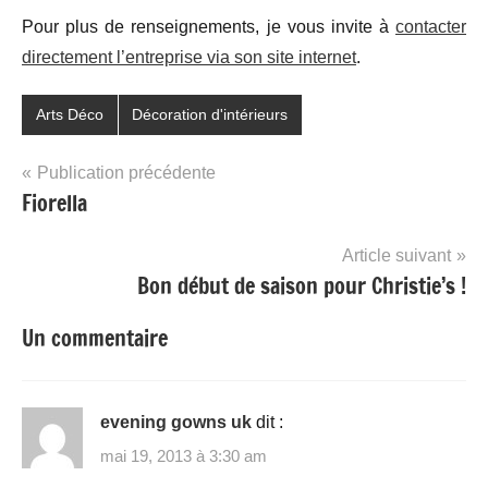
Pour plus de renseignements, je vous invite à
contacter
directement l’entreprise via son site internet
.
Arts Déco
Décoration d'intérieurs
Navigation
Publication précédente
Fiorella
de
l’article
Article suivant
Bon début de saison pour Christie’s !
Un commentaire
evening gowns uk
dit :
mai 19, 2013 à 3:30 am