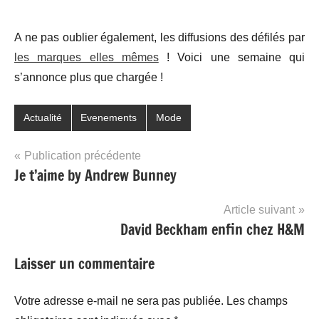
A ne pas oublier également, les diffusions des défilés par
les marques elles mêmes
! Voici une semaine qui
s’annonce plus que chargée !
Actualité
Evenements
Mode
Navigation
Publication précédente
Je t’aime by Andrew Bunney
de
l’article
Article suivant
David Beckham enfin chez H&M
Laisser un commentaire
Votre adresse e-mail ne sera pas publiée.
Les champs