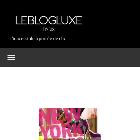
Aller
au
contenu
L'inacessible à portée de clic
leblogluxe