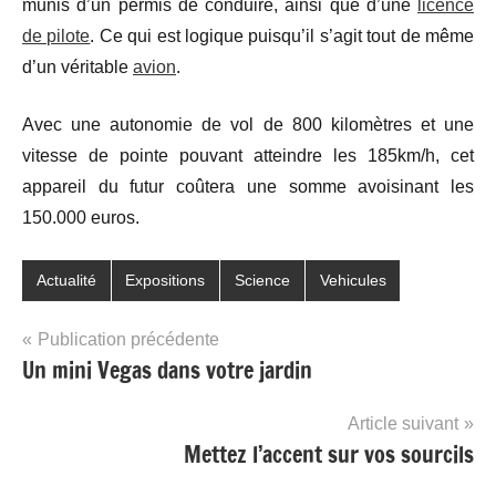
munis d’un permis de conduire, ainsi que d’une
licence
de pilote
. Ce qui est logique puisqu’il s’agit tout de même
d’un véritable
avion
.
Avec une autonomie de vol de 800 kilomètres et une
vitesse de pointe pouvant atteindre les 185km/h, cet
appareil du futur coûtera une somme avoisinant les
150.000 euros.
Actualité
Expositions
Science
Vehicules
Navigation
Publication précédente
Un mini Vegas dans votre jardin
de
l’article
Article suivant
Mettez l’accent sur vos sourcils