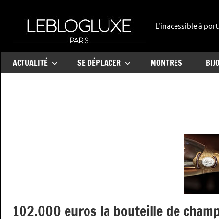
Aller
au
L'inacessible à port
leblogl
contenu
ACTUALITÉ
SE DÉPLACER
MONTRES
BIJ
102.000 euros la bouteille de champ