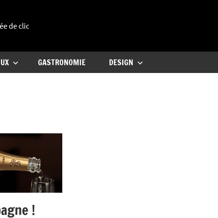
ée de clic
uxe
OUX
GASTRONOMIE
DESIGN
agne !