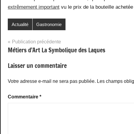
extrêmement important
vu le prix de la bouteille achetée 
Actualité
Gastronomie
Navigation
Publication précédente
Métiers d’Art La Symbolique des Laques
de
l’article
Laisser un commentaire
Votre adresse e-mail ne sera pas publiée.
Les champs oblig
Commentaire
*