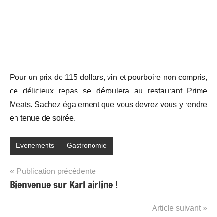
Pour un prix de 115 dollars, vin et pourboire non compris,
ce délicieux repas se déroulera au restaurant Prime
Meats. Sachez également que vous devrez vous y rendre
en tenue de soirée.
Evenements
Gastronomie
Navigation
Publication précédente
Bienvenue sur Karl airline !
de
l’article
Article suivant