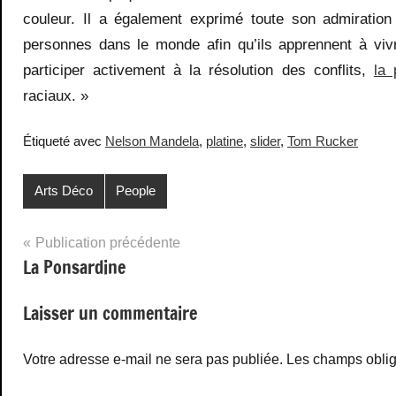
couleur. Il a également exprimé toute son admiratio
personnes dans le monde afin qu’ils apprennent à vivr
participer activement à la résolution des conflits,
la 
raciaux. »
Étiqueté avec
Nelson Mandela
,
platine
,
slider
,
Tom Rucker
Arts Déco
People
Navigation
Publication précédente
La Ponsardine
de
l’article
Laisser un commentaire
Votre adresse e-mail ne sera pas publiée.
Les champs oblig