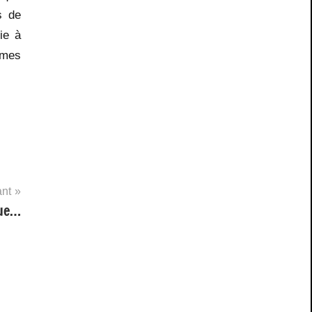
s de
ie à
èmes
ant
que…