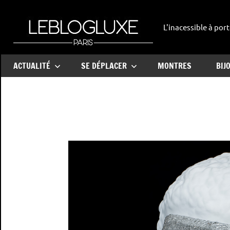
Aller
au
L'inacessible à port
leblogl
contenu
ACTUALITÉ
SE DÉPLACER
MONTRES
BIJ