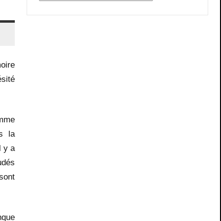
oire
ésité
omme
s la
l y a
oudés
 sont
nque