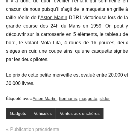
Il y a donc de quoi réveiller l’enfant qui sommeille en
chacun de nous puisqu’il s’agit de la maquette en grille à
taille réelle de l’
Aston Martin
DBR1 victorieuse lors de la
grande course des 24h du Mans en 1959. On peut y
découvrir sur la carrosserie en 5 éléments, le tableau de
bord, le volant Mota Lita, 4 roues de 16 pouces, deux
sièges en cuir, une coupe ainsi qu’une casquette signée
par les deux pilotes.
Le prix de cette petite merveille est évalué entre 20.000 et
30.000 livres.
Étiqueté avec
Aston Martin
,
Bonhams
,
maquette
,
slider
Gadgets
Vehicules
Ventes aux enchères
Navigation
Publication précédente