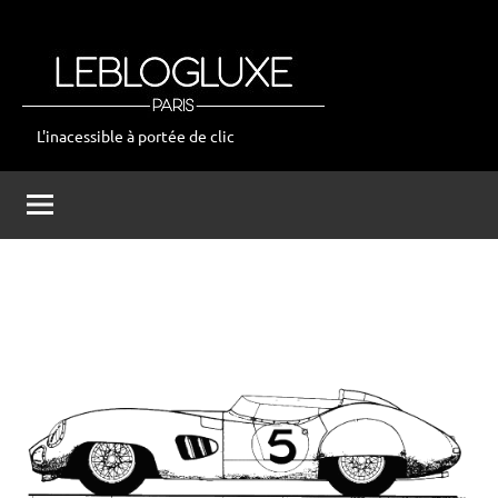
Aller
au
contenu
L'inacessible à portée de clic
leblogluxe