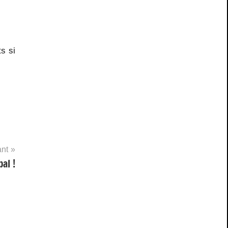
s si
ant
al !