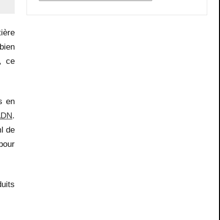
ière
bien
, ce
s en
ADN
.
l de
pour
uits