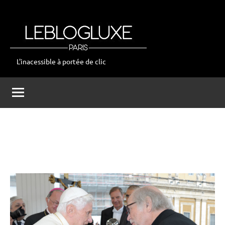
Aller
au
contenu
L'inacessible à portée de clic
leblogluxe