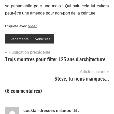
sa papamobile
pour une moto ! Qui sait, cela lui évitera
peut-être une amende pour non-port de la ceinture !
Étiqueté avec
slider
Evenements
Vehicules
Navigation
Publication précédente
Trois montres pour fêter 125 ans d’architecture
de
l’article
Article suivant
Steve, tu nous manques…
(6 commentaires)
cocktail dresses milanoo
dit :