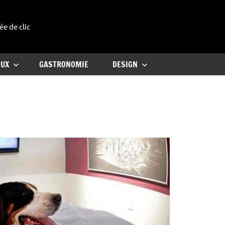
ée de clic
uxe
OUX
GASTRONOMIE
DESIGN