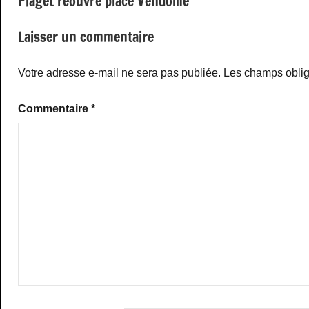
Piaget réouvre place Vendôme
de
l’article
Laisser un commentaire
Votre adresse e-mail ne sera pas publiée.
Les champs oblig
Commentaire
*