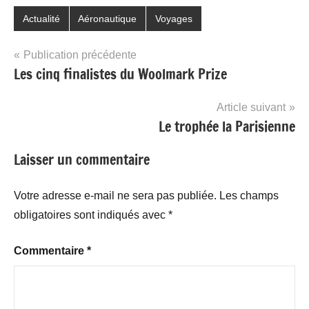
Actualité
Aéronautique
Voyages
Navigation
Publication précédente
Les cinq finalistes du Woolmark Prize
de
l’article
Article suivant
Le trophée la Parisienne
Laisser un commentaire
Votre adresse e-mail ne sera pas publiée.
Les champs
obligatoires sont indiqués avec
*
Commentaire
*