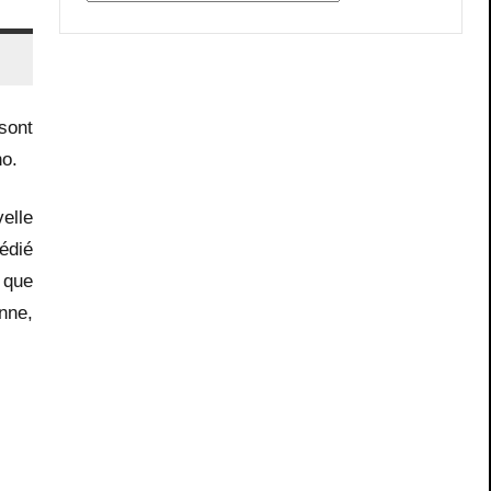
sont
no.
elle
dédié
 que
enne,