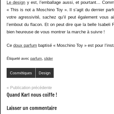
Le design
y est, l’emballage aussi, et pourtant… Comme 
« This is not a Moschino Toy ». Il s’agit du dernier p
votre agressivité, sachez qu’il peut également vous ai
l’embout du flacon. Et on peut dire que la belle Isabeli F
bien heureuse de vous montrer la marche à suivre !
Ce
doux parfum
baptisé « Moschino Toy » est pour l’ins
Étiqueté avec
parfum
,
slider
Cosmétiques
Design
Navigation
Publication précédente
Quand Karl nous coiffe !
de
l’article
Laisser un commentaire