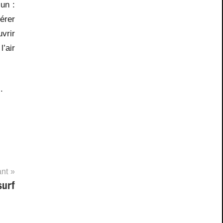
un :
érer
vrir
l’air
.
ant
surf