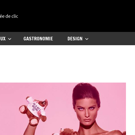
ée de clic
uxe
OUX
GASTRONOMIE
DESIGN