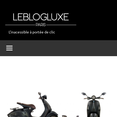
Aller
au
contenu
L'inacessible à portée de clic
leblogluxe