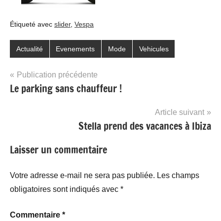
Étiqueté avec
slider
,
Vespa
Actualité
Evenements
Mode
Vehicules
Navigation
Publication précédente
Le parking sans chauffeur !
de
l’article
Article suivant
Stella prend des vacances à Ibiza
Laisser un commentaire
Votre adresse e-mail ne sera pas publiée.
Les champs
obligatoires sont indiqués avec
*
Commentaire
*