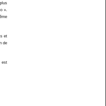
plus
o ».
même
s et
on de
 est