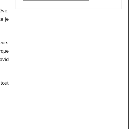
rêve
.
e je
eurs
rque
avid
tout