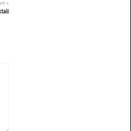
ant
tail