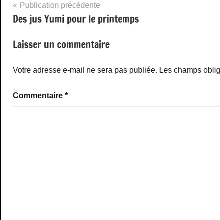
Navigation
Publication précédente
Des jus Yumi pour le printemps
de
l’article
Laisser un commentaire
Votre adresse e-mail ne sera pas publiée.
Les champs oblig
Commentaire
*