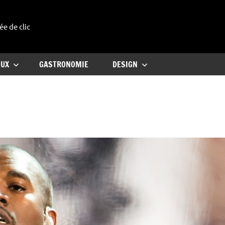
ée de clic
uxe
OUX
GASTRONOMIE
DESIGN