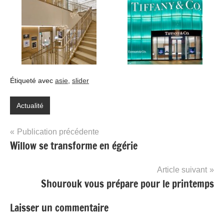
Étiqueté avec
asie
,
slider
Actualité
Navigation
Publication précédente
Willow se transforme en égérie
de
l’article
Article suivant
Shourouk vous prépare pour le printemps
Laisser un commentaire