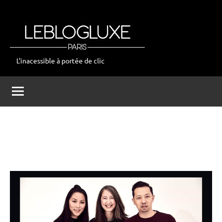
Aller
au
contenu
L'inacessible à portée de clic
leblogluxe