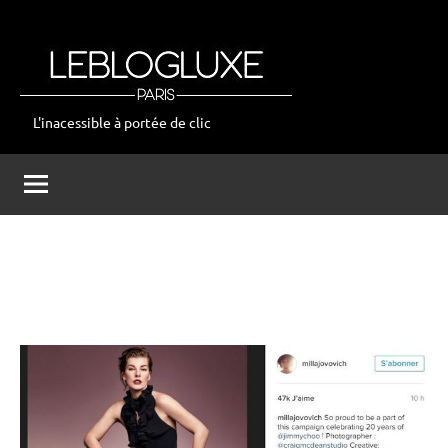
Aller
au
contenu
L'inacessible à portée de clic
leblogluxe