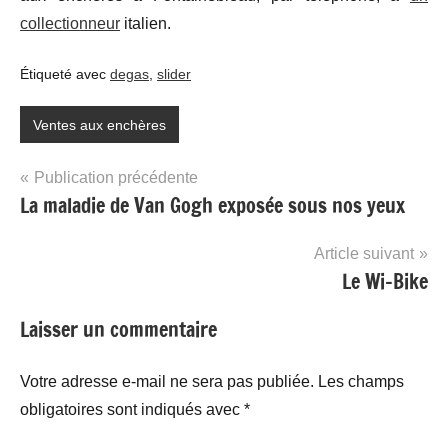
collectionneur
italien.
Étiqueté avec
degas
,
slider
Ventes aux enchères
Navigation
Publication précédente
La maladie de Van Gogh exposée sous nos yeux
de
l’article
Article suivant
Le Wi-Bike
Laisser un commentaire
Votre adresse e-mail ne sera pas publiée.
Les champs
obligatoires sont indiqués avec
*