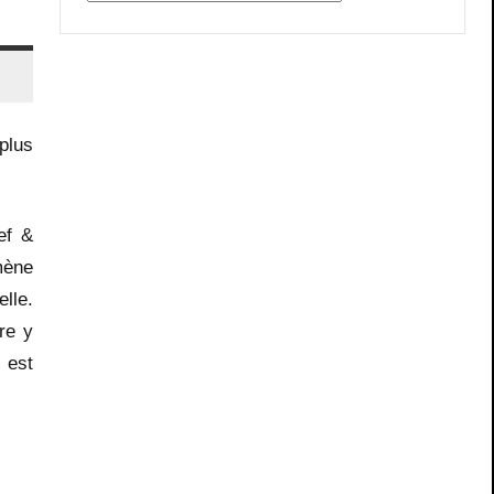
plus
ef &
mène
elle.
ore y
 est