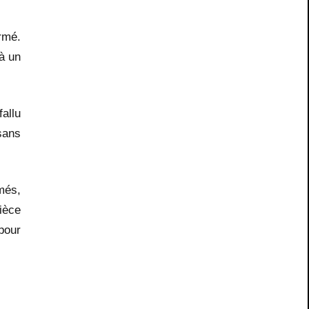
rmé.
 à un
fallu
sans
més,
ièce
pour