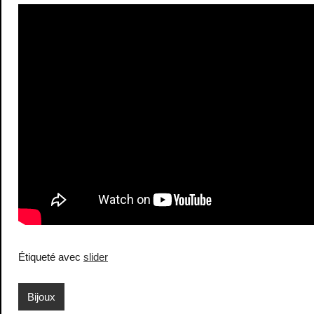
Étiqueté avec
slider
Bijoux