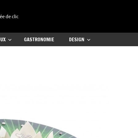
ée de clic
uxe
OUX
GASTRONOMIE
DESIGN