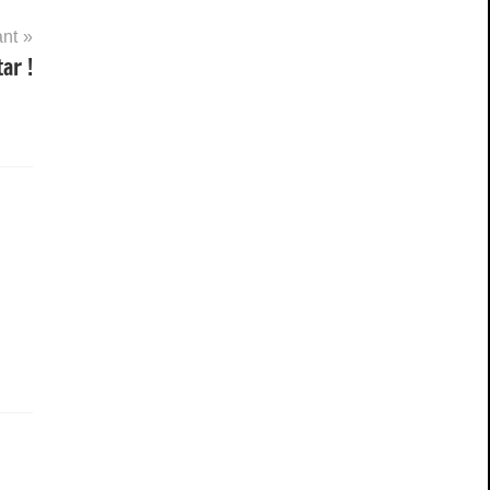
ant
ar !