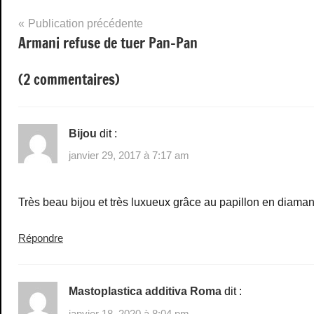
Navigation
Publication précédente
Armani refuse de tuer Pan-Pan
de
l’article
(2 commentaires)
Bijou
dit :
janvier 29, 2017 à 7:17 am
Très beau bijou et très luxueux grâce au papillon en diamant
Répondre
Mastoplastica additiva Roma
dit :
janvier 18, 2020 à 8:04 pm