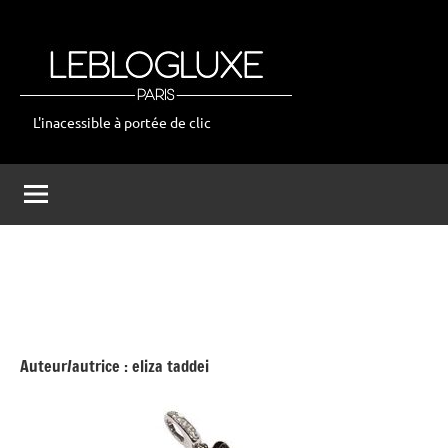
Aller
au
contenu
L'inacessible à portée de clic
leblogluxe
Auteur/autrice :
eliza taddei