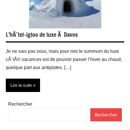
L’hÃ´tel-igloo de luxe Ã Davos
Je ne sais pas vous, mais pour moi le summum du luxe
cÃ´tÃ© vacances est de pouvoir passer l’hiver au chaud,
quelque part aux antipodes. […]
Lire la suite
Hotels
Rechercher
Rechercher