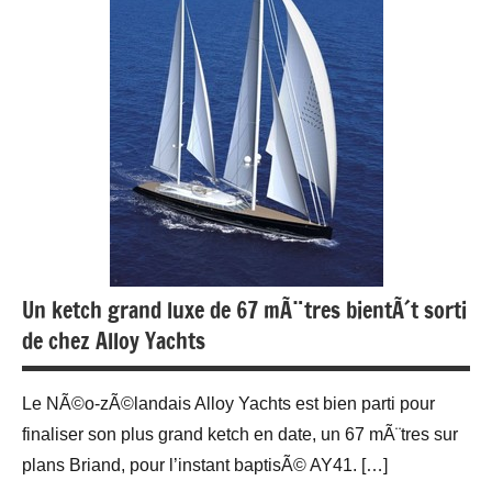
Un ketch grand luxe de 67 mÃ¨tres bientÃ´t sorti
de chez Alloy Yachts
Le NÃ©o-zÃ©landais Alloy Yachts est bien parti pour
finaliser son plus grand ketch en date, un 67 mÃ¨tres sur
plans Briand, pour l’instant baptisÃ© AY41. […]