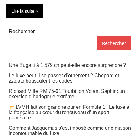
Lire la suite
Actualité
Rechercher
Design
Rechercher
Yachting
Une Bugatti à 1 579 ch peut-elle encore surprendre ?
Le luxe peut-il se passer d’ornement ? Chopard et
Zagato bousculent les codes
Richard Mille RM 75-01 Tourbillon Volant Saphir : un
exercice d’horlogerie extrême
LVMH fait son grand retour en Formule 1 : Le luxe à
la française au cœur du renouveau d’un sport
planétaire
Comment Jacquemus s’est imposé comme une maison
incontournable du luxe