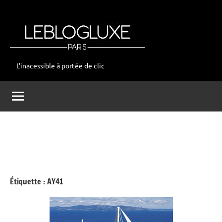
Aller
au
contenu
L'inacessible à portée de clic
leblogluxe
Étiquette :
AY41