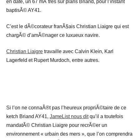
en date, un 67 mÃ¨tres sur plans Briand, pour l’instant
baptisÃ© AY41.
C’est le dÃ©corateur franÃ§ais Christian Liaigre qui est
chargÃ© d’amÃ©nager ce luxueux navire.
Christian Liaigre
travaille avec Calvin Klein, Karl
Lagerfeld et Rupert Murdoch, entre autres.
Si l’on ne connaÃ®t pas l’heureux propriÃ©taire de ce
ketch Briand AY41,
JameList nous dit
qu’il a toutefois
mandatÃ© Christian Liaigre pour recrÃ©er un
environnement « urbain des mers », que l’on comprendra