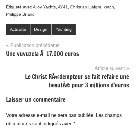
Étiqueté avec
Alloy Yachts
,
AY41
,
Christian Liaigre
,
ketch
,
Philippe Briand
Actualité
Design
Yachting
Navigation
Publication précédente
Une vuvuzela Ã 17.000 euros
de
l’article
Article suivant
Le Christ RÃ©dempteur se fait refaire une
beautÃ© pour 3 millions d’euros
Laisser un commentaire
Votre adresse e-mail ne sera pas publiée.
Les champs
obligatoires sont indiqués avec
*