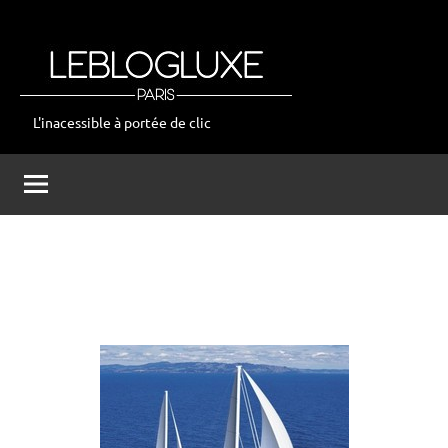
Aller
au
contenu
L'inacessible à portée de clic
leblogluxe