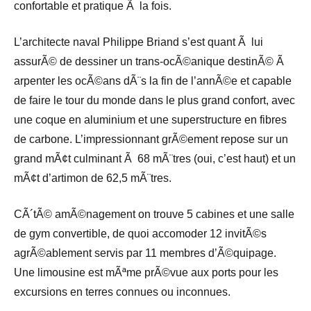
confortable et pratique Ã la fois.
L’architecte naval Philippe Briand s’est quant Ã lui
assurÃ© de dessiner un trans-ocÃ©anique destinÃ© Ã
arpenter les ocÃ©ans dÃ¨s la fin de l’annÃ©e et capable
de faire le tour du monde dans le plus grand confort, avec
une coque en aluminium et une superstructure en fibres
de carbone. L’impressionnant grÃ©ement repose sur un
grand mÃ¢t culminant Ã 68 mÃ¨tres (oui, c’est haut) et un
mÃ¢t d’artimon de 62,5 mÃ¨tres.
CÃ´tÃ© amÃ©nagement on trouve 5 cabines et une salle
de gym convertible, de quoi accomoder 12 invitÃ©s
agrÃ©ablement servis par 11 membres d’Ã©quipage.
Une limousine est mÃªme prÃ©vue aux ports pour les
excursions en terres connues ou inconnues.